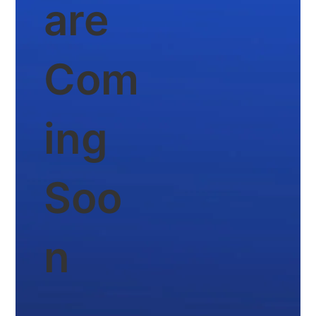
are
Com
ing
Soo
n