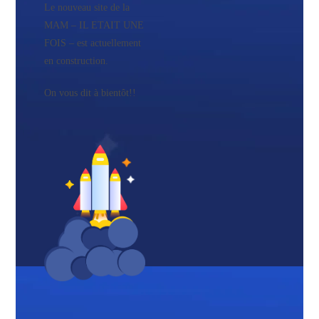
Le nouveau site de la
MAM – IL ETAIT UNE
FOIS – est actuellement
en construction.
On vous dit à bientôt!!