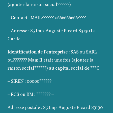
(ajouter la raison social??????)
– Contact :
MAIL??????
0666666666????
– Adresse :
85 Imp. Auguste Picard 83130 La
Garde
.
Identification de l’entreprise :
SAS ou SARL
ou???????
Mam Il etait une fois (ajouter la
raison social??????)
au capital social de
???
€
– SIREN :
00000??????
– RCS ou RM :
???????
–
Adresse postale :
85 Imp. Auguste Picard 83130